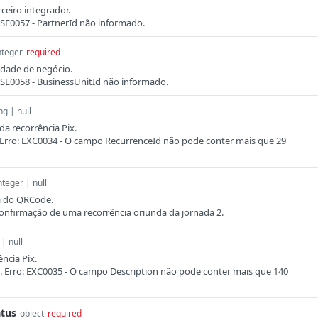
ceiro integrador.
 ISE0057 - PartnerId não informado.
nteger
required
idade de negócio.
: ISE0058 - BusinessUnitId não informado.
ng | null
da recorrência Pix.
. Erro: EXC0034 - O campo RecurrenceId não pode conter mais que 29
nteger | null
ra do QRCode.
onfirmação de uma recorrência oriunda da jornada 2.
 | null
ncia Pix.
. Erro: EXC0035 - O campo Description não pode conter mais que 140
atus
object
required