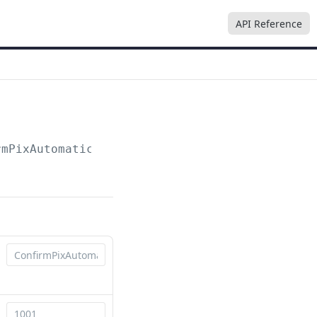
API Reference
rmPixAutomatic