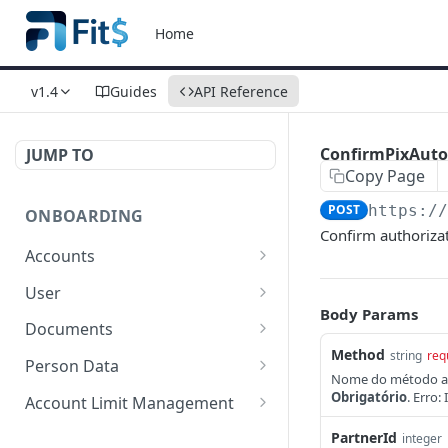
Home
v1.4
Guides
API Reference
ConfirmPixAut
JUMP TO
Copy Page
POST
https:/
ONBOARDING
Confirm authorizat
Accounts
New Account for
POST
User
Individual
Body Params
Create User
POST
Documents
New Account for
POST
Method
string
req
Resend Documents
POST
Companies
Person Data
Nome do método a 
Get document
Update Person Data for
POST
POST
Obrigatório
. Erro
Limited Account
Account Limit Management
POST
Individuals
Send Document
Change Account
POST
POST
Get Account
PartnerId
integer
POST