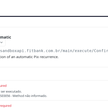
omatic
/sandboxapi.fitbank.com.br/main/execute
/Confi
ion of an automatic Pix recurrence.
uired
ser executado.
: ISE0056 - Method não informado.
required